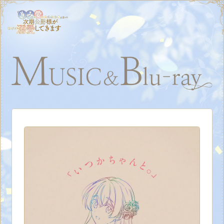
MENU
HOME
NEWS
ON AIR
INTRODUCTION
CHARACTER
STAFF&CAST
STORY