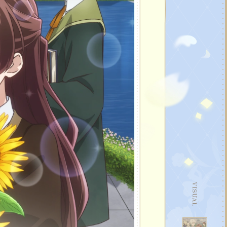
STORY
MUSIC&Blu-ray
GOODS
MOVIE
OFFICIAL
VISUAL