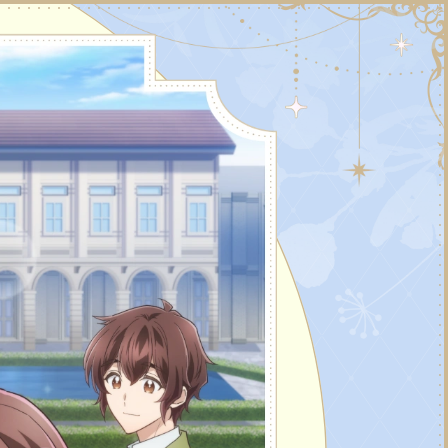
MENU
HOME
NEWS
ON AIR
INTRODUCTION
CHARACTER
STAFF&CAST