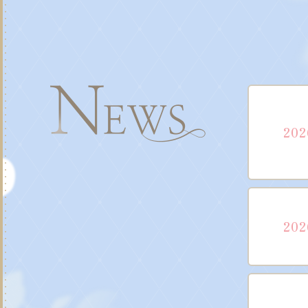
202
202